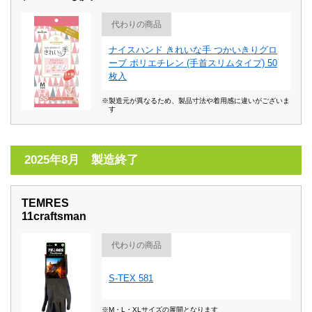
代わりの商品
ナイスハンド きれいな手 つかいきりグロ
ーブ ポリエチレン (手首スリムタイプ) 50
枚入
※製造元が異なるため、製品寸法や着用感に違いがございま
す
2025年8月 製造終了
TEMRES
11craftsman
代わりの商品
S-TEX 581
※M・L・XLサイズの展開となります