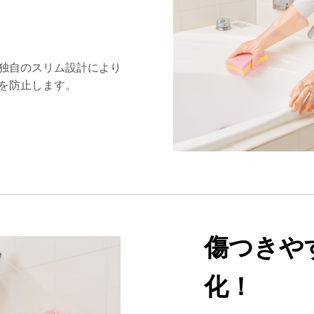
独自のスリム設計により
を防止します。
傷つきや
化！