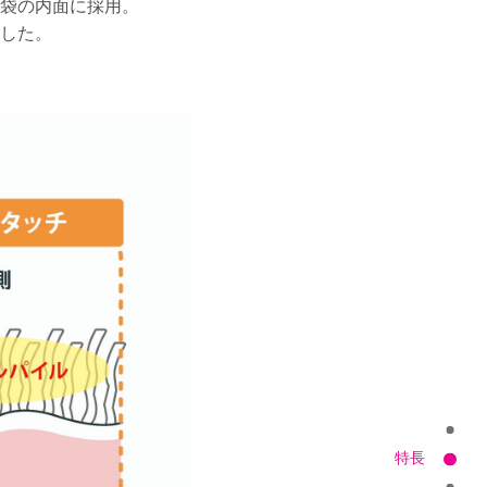
袋の内面に採用。
した。
特長