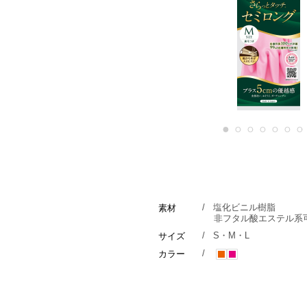
1
2
3
4
5
6
7
/
塩化ビニル樹脂
素材
非フタル酸エステル系
/
S・M・L
サイズ
/
カラー