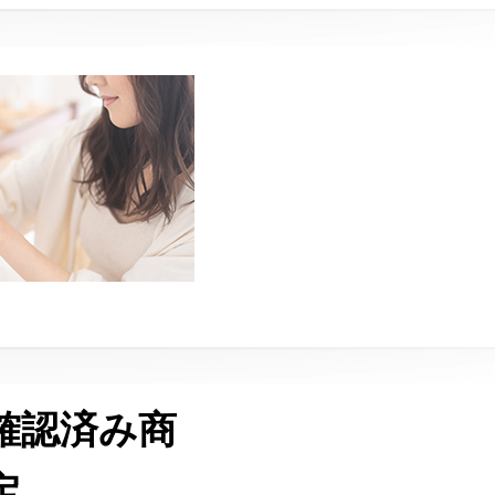
確認済み商
定