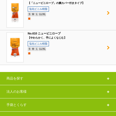
【「ニュービニローブ」の腕カバー付きタイプ】
塩化ビニル樹脂
S
M
L
LL/XL
No.610 ニュービニローブ
【やわらかく、手によくなじむ】
塩化ビニル樹脂
S
M
L
LL/XL
商品を探す
法人のお客様
手袋とくらす