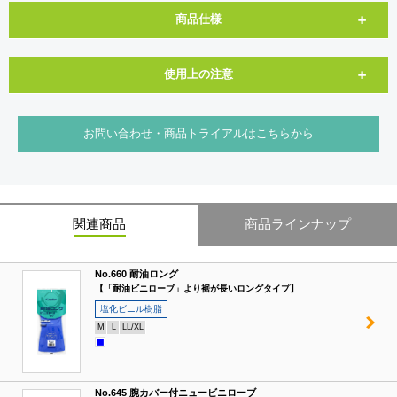
商品仕様
使用上の注意
お問い合わせ・商品トライアルはこちらから
関連商品
商品ラインナップ
No.660 耐油ロング
【「耐油ビニローブ」より裾が長いロングタイプ】
塩化ビニル樹脂
M
L
LL/XL
No.645 腕カバー付ニュービニローブ