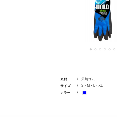
1
2
3
4
5
6
/
天然ゴム
素材
/
S・M・L・XL
サイズ
/
カラー