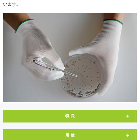
います。
特 長
用 途