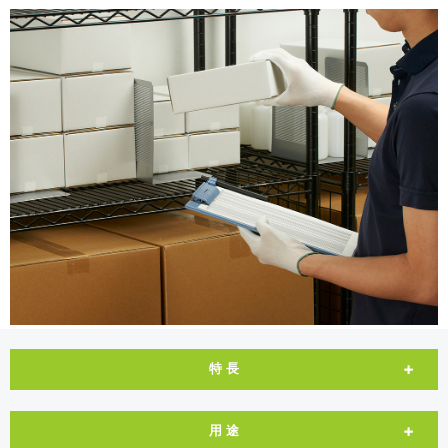
特 長
用 途