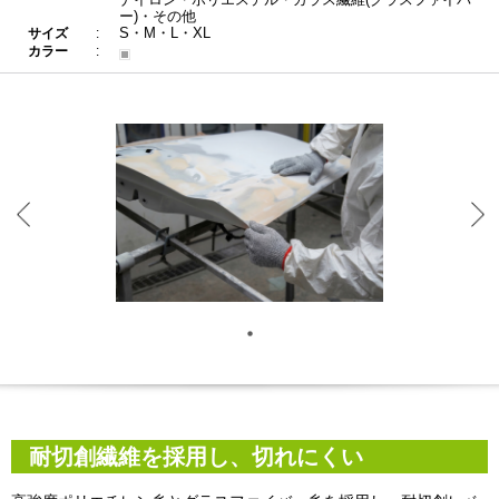
ー)・その他
S・M・L・XL
サイズ
カラー
耐切創繊維を採用し、切れにくい