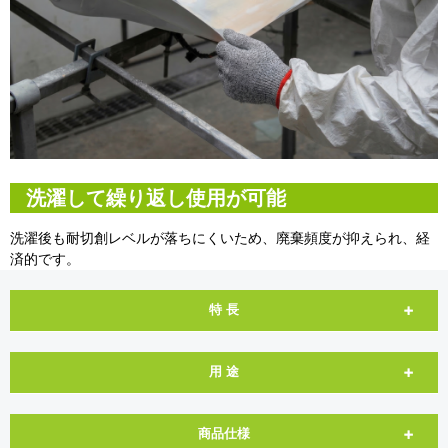
洗濯して繰り返し使用が可能
洗濯後も耐切創レベルが落ちにくいため、廃棄頻度が抑えられ、経
済的です。
特 長
用 途
商品仕様