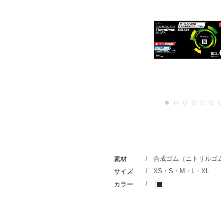
1
2
3
4
5
6
/
合成ゴム（ニトリルゴ
素材
/
XS・S・M・L・XL
サイズ
/
カラー