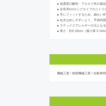
● 低濃度の酸性・アルカリ性の薬
● 全長30cmロングタイプのニト
● 手にフィットするため、細かい
● ぬぎはめしやすいよう、手袋内
● ラテックスアレルギーの元とな
● 厚さ：約0.16mm（最小厚 0
機械工業 / 精密機械工業 / 自動車