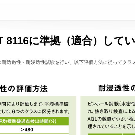
S T 8116に準拠（適合）して
6に基づき耐透過性・耐浸透性試験を行い、以下評価方法に従ってク