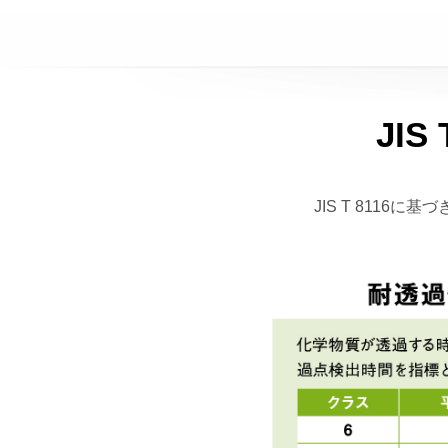
JI
JIS T 811