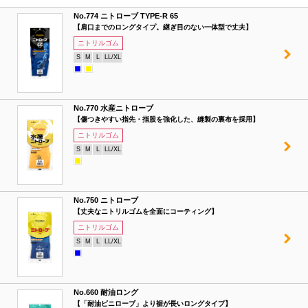
No.774 ニトローブ TYPE-R 65
【肩口までのロングタイプ。継ぎ目のない一体型で丈夫】
ニトリルゴム
S
M
L
LL/XL
No.770 水産ニトローブ
【傷つきやすい指先・指股を強化した、縫製の裏布を採用】
ニトリルゴム
S
M
L
LL/XL
No.750 ニトローブ
【丈夫なニトリルゴムを全面にコーティング】
ニトリルゴム
S
M
L
LL/XL
No.660 耐油ロング
【「耐油ビニローブ」より裾が長いロングタイプ】