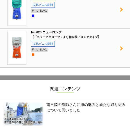
塩化ビニル樹脂
M
L
LL/XL
No.620 ニューロング
【「ニュービニローブ」より裾が長いロングタイプ】
塩化ビニル樹脂
M
L
LL/XL
関連コンテンツ
南三陸の漁師さんに海の魅力と新たな取り組み
について伺いました