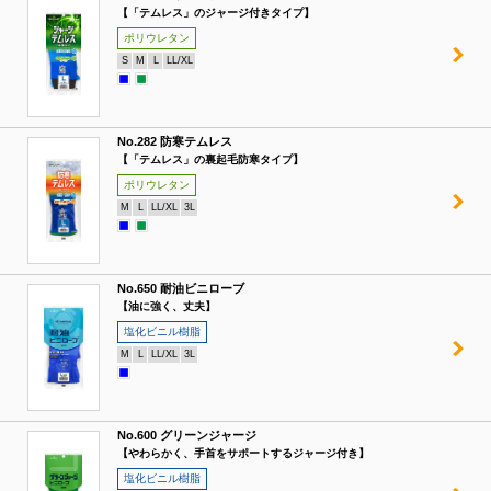
【「テムレス」のジャージ付きタイプ】
ポリウレタン
S
M
L
LL/XL
No.282 防寒テムレス
【「テムレス」の裏起毛防寒タイプ】
ポリウレタン
M
L
LL/XL
3L
No.650 耐油ビニローブ
【油に強く、丈夫】
塩化ビニル樹脂
M
L
LL/XL
3L
No.600 グリーンジャージ
【やわらかく、手首をサポートするジャージ付き】
塩化ビニル樹脂