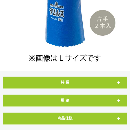
特 長
用 途
商品仕様