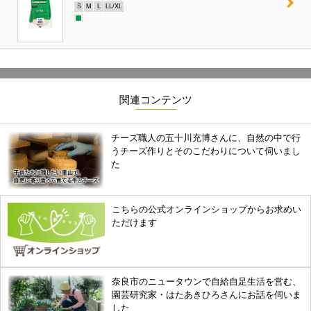
S
M
L
LL/XL
関連コンテンツ
チーズ職人の五十川充博さんに、自然の中で行
うチーズ作りとそのこだわりについて伺いまし
た
こちらの公式オンラインショップからお求めい
ただけます
奈良市のニュータウンで自給自足生活を営む、
園芸研究家・はたあきひろさんにお話を伺いま
した