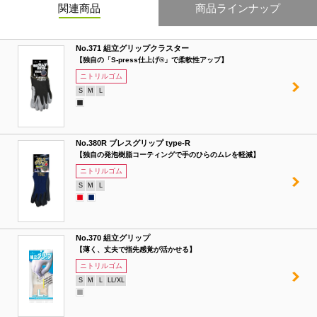
関連商品
商品ラインナップ
No.371 組立グリップクラスター
【独自の「S-press仕上げ®」で柔軟性アップ】
ニトリルゴム
S
M
L
No.380R ブレスグリップ type-R
【独自の発泡樹脂コーティングで手のひらのムレを軽減】
ニトリルゴム
S
M
L
No.370 組立グリップ
【薄く、丈夫で指先感覚が活かせる】
ニトリルゴム
S
M
L
LL/XL