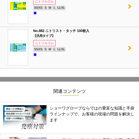
ニトリルゴム
SS/XS
S
M
L
LL/XL
No.882 ニトリスト・タッチ 100枚入
【汎用タイプ】
ニトリルゴム
SS/XS
S
M
L
LL/XL
関連コンテンツ
ショーワグローブならではの豊富な知識と手袋
ラインナップで、お客様の現場の問題を解決し
ます