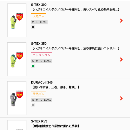
S-TEX 300
【ハガネコイルテクノロジーを採用し、高いスベリ止め効果を発...】
天然ゴム
M
L
LL/XL
S-TEX 350
【ハガネコイルテクノロジーを採用し、油や摩耗に強いニトリル...】
ニトリルゴム
S
M
L
LL/XL
DURACoil 346
【使いやすさ、圧巻。強さ、驚嘆。】
天然ゴム
S
M
L
LL/XL
S-TEX KV3
【耐切創強度と作業性に優れた手袋】