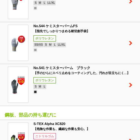
S
M
L
LL/XL
No.544 ケミスターパームFS
【指先でしっかりつまめる耐切創手袋】
ポリウレタン
SS/XS
S
M
L
LL/XL
No.541 ケミスターパーム ブラック
【手のひらにスベリ止めをコーティングした、汚れが目立ちにく...】
ポリウレタン
S
M
L
鋼板、部品の持ち運びに
S-TEX Alpha XC820
【危険な作業も、繊細な作業も安心。】
ニトリルゴム