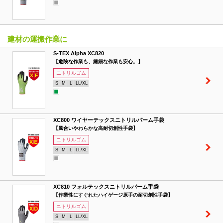
建材の運搬作業に
S-TEX Alpha XC820
【危険な作業も、繊細な作業も安心。】
ニトリルゴム
S
M
L
LL/XL
XC800 ワイヤーテックスニトリルパーム手袋
【風合いやわらかな高耐切創性手袋】
ニトリルゴム
S
M
L
LL/XL
XC810 フォルテックスニトリルパーム手袋
【作業性にすぐれたハイゲージ原手の耐切創性手袋】
ニトリルゴム
S
M
L
LL/XL