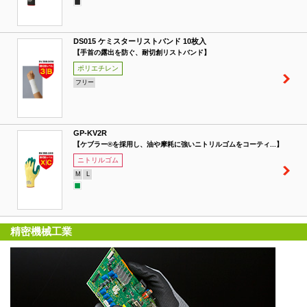
DS015 ケミスターリストバンド 10枚入
【手首の露出を防ぐ、耐切創リストバンド】
ポリエチレン
フリー
GP-KV2R
【ケブラー®を採用し、油や摩耗に強いニトリルゴムをコーティ...】
ニトリルゴム
M
L
精密機械工業