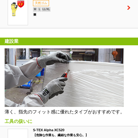
天然ゴム
M
L
LL/XL
建設業
薄く、指先のフィット感に優れたタイプがおすすめです。
工具の扱いに
S-TEX Alpha XC520
【危険な作業も、繊細な作業も安心。】