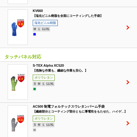
KV660
【塩化ビニル樹脂を全面にコーティングした手袋】
塩化ビニル樹脂
M
L
LL/XL
タッチパネル対応
S-TEX Alpha XC520
【危険な作業も、繊細な作業も安心。】
ポリウレタン
S
M
L
LL/XL
AC500 制電フォルテックスウレタンパーム手袋
【繊維部分とコーティング部分ともに導電性をもたせた、ハイゲ...】
ポリウレタン
S
M
L
LL/XL