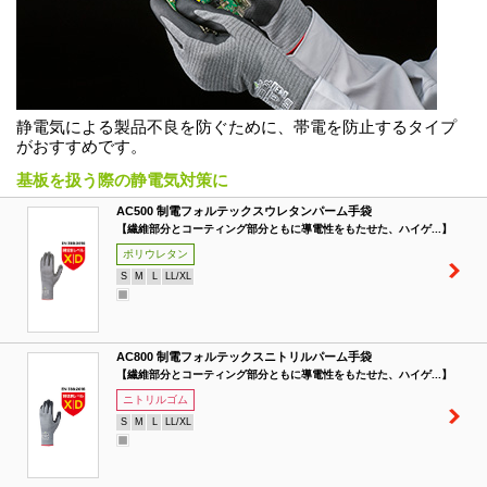
静電気による製品不良を防ぐために、帯電を防止するタイプ
がおすすめです。
基板を扱う際の静電気対策に
AC500 制電フォルテックスウレタンパーム手袋
【繊維部分とコーティング部分ともに導電性をもたせた、ハイゲ...】
ポリウレタン
S
M
L
LL/XL
AC800 制電フォルテックスニトリルパーム手袋
【繊維部分とコーティング部分ともに導電性をもたせた、ハイゲ...】
ニトリルゴム
S
M
L
LL/XL