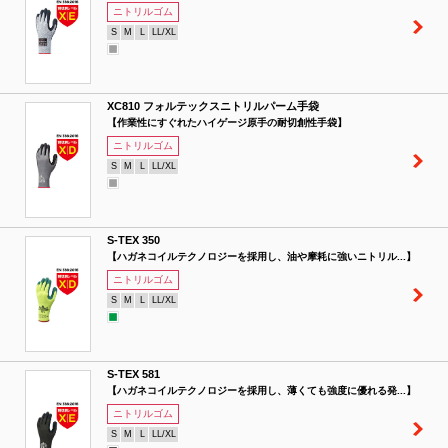
ニトリルゴム
S
M
L
LL/XL
XC810 フォルテックスニトリルパーム手袋
【作業性にすぐれたハイゲージ原手の耐切創性手袋】
ニトリルゴム
S
M
L
LL/XL
S-TEX 350
【ハガネコイルテクノロジーを採用し、油や摩耗に強いニトリル...】
ニトリルゴム
S
M
L
LL/XL
S-TEX 581
【ハガネコイルテクノロジーを採用し、薄くても強度に優れる発...】
ニトリルゴム
S
M
L
LL/XL