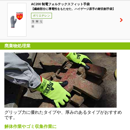
AC200 制電フォルテックスフィット手袋
【繊維部分に導電性をもたせた、ハイゲージ原手の耐切創手袋】
ポリエチレン
S
M
L
廃棄物処理業
グリップ力に優れたタイプや、厚みのあるタイプがおすすめ
です。
解体作業やゴミ収集作業に