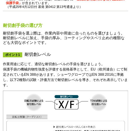
保護手袋」
が含まれています。
（平成25年4月12日付 基発 第0412 第13号通達より）
耐切創手袋の選び方
耐切創手袋を選ぶ際は、作業内容や用途に合ったものを選びましょう。
耐切創レベルに加え、手袋の厚み、コーティングやスベリ止めの種類な
ども大切なポイントです。
耐切創レベル
ポイント1
作業用途に応じて、適切な耐切創レベルの手袋を選びましょう。
保護手袋の機械的物性強度を評価する規格基準として、EU（欧州連合）にて制
定されているEN 388があります。ショーワグローブではEN 388:2016に準拠
し、以下2種類の試験・評価方法で耐切創レベルを導き、それぞれ表示していま
す。