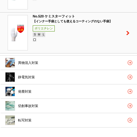
No.520 ケミスターフィット
【インナー手袋としても使えるコーティングのない手袋】
ポリエチレン
S
M
L
異物混入対策
静電気対策
発塵対策
切創事故対策
転写対策