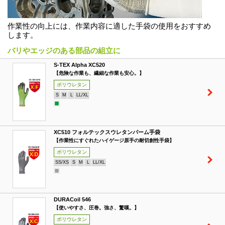
作業性の向上には、作業内容に適した手袋の使用をおすすめ
します。
バリやエッジのある部品の組立に
S-TEX Alpha XC520
【危険な作業も、繊細な作業も安心。】
ポリウレタン
S
M
L
LL/XL
XC510 フォルテックスウレタンパーム手袋
【作業性にすぐれたハイゲージ原手の耐切創性手袋】
ポリウレタン
SS/XS
S
M
L
LL/XL
DURACoil 546
【使いやすさ、圧巻。強さ、驚嘆。】
ポリウレタン