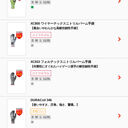
S
M
L
LL/XL
XC800 ワイヤーテックスニトリルパーム手袋
【風合いやわらかな高耐切創性手袋】
ニトリルゴム
S
M
L
LL/XL
XC810 フォルテックスニトリルパーム手袋
【作業性にすぐれたハイゲージ原手の耐切創性手袋】
ニトリルゴム
S
M
L
LL/XL
DURACoil 346
【使いやすさ、圧巻。強さ、驚嘆。】
天然ゴム
S
M
L
LL/XL