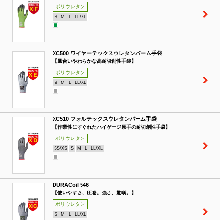
ポリウレタン
S
M
L
LL/XL
XC500 ワイヤーテックスウレタンパーム手袋
【風合いやわらかな高耐切創性手袋】
ポリウレタン
S
M
L
LL/XL
XC510 フォルテックスウレタンパーム手袋
【作業性にすぐれたハイゲージ原手の耐切創性手袋】
ポリウレタン
SS/XS
S
M
L
LL/XL
DURACoil 546
【使いやすさ、圧巻。強さ、驚嘆。】
ポリウレタン
S
M
L
LL/XL