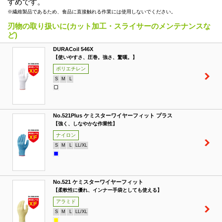
すめです。
※繊維製品であるため、食品に直接触れる作業には使用しないでください。
刃物の取り扱いに(カット加工・スライサーのメンテナンスな
ど)
DURACoil 546X
【使いやすさ、圧巻。強さ、驚嘆。】
ポリエチレン
S
M
L
No.521Plus ケミスターワイヤーフィット プラス
【強く、しなやかな作業性】
ナイロン
S
M
L
LL/XL
No.521 ケミスターワイヤーフィット
【柔軟性に優れ、インナー手袋としても使える】
アラミド
S
M
L
LL/XL