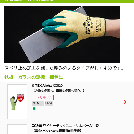
スベリ止め加工を施した厚みのあるタイプがおすすめです。
鉄板・ガラスの運搬・梱包に
S-TEX Alpha XC820
【危険な作業も、繊細な作業も安心。】
ニトリルゴム
S
M
L
LL/XL
XC800 ワイヤーテックスニトリルパーム手袋
【風合いやわらかな高耐切創性手袋】