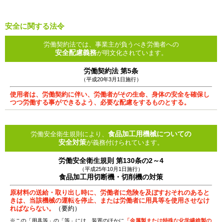
安全に関する法令
労働契約法では、事業主が負うべき労働者への
安全配慮義務
が明文化されています。
労働契約法 第5条
（平成20年3月1日施行）
使用者は、労働契約に伴い、労働者がその生命、身体の安全を確保し
つつ労働する事ができるよう、必要な配慮をするものとする。
食品加工用機械についての
労働安全衛生規則により、
安全対策
が義務付けられています。
労働安全衛生規則 第130条の2～4
（平成25年10月1日施行）
食品加工用切断機・切削機の対策
原材料の送給・取り出し時に、労働者に危険を及ぼすおそれのあると
きは、当該機械の運転を停止、または労働者に用具等を使用させなけ
ればならない。
（要約）
※この「用具等」の「等」には、装置のほかに
「金属製または特殊な化学繊維製の