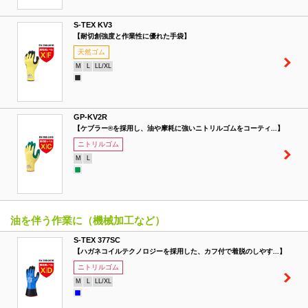
S-TEX KV3
【耐切創強度と作業性に優れた手袋】
天然ゴム
M
L
LL/XL
GP-KV2R
【ケブラー®を採用し、油や摩耗に強いニトリルゴムをコーティ...】
ニトリルゴム
M
L
油を伴う作業に（機械加工など）
S-TEX 377SC
【ハガネコイルテクノロジーを採用した、カフ付で着脱のしやす...】
ニトリルゴム
M
L
LL/XL