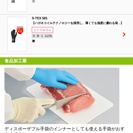
S-TEX 581
【ハガネコイルテクノロジーを採用し、薄くても強度に優れる発...】
ニトリルゴム
S
M
L
LL/XL
食品加工業
ディスポーザブル手袋のインナーとしても使える手袋がおす