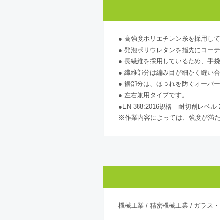
● 高強度ポリエチレン糸を採用し
● 発泡ポリウレタンを指先にコー
● 長繊維を採用しているため、手
● 繊維部分は編み目が細かく縫い
● 裾部分は、ほつれを防ぐオーバ
● 左右兼用タイプです。
●EN 388:2016規格 耐切創レベル 2
※作業内容によっては、強度が満
機械工業 / 精密機械工業 / ガラス