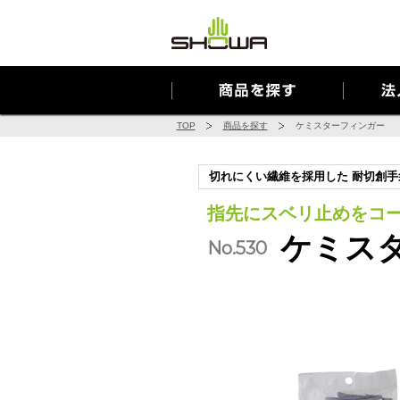
Cookie を使用して、お客様の活動を追跡してもよろしいですか? 
TOP
商品を探す
ケミスターフィンガー
切れにくい繊維を採用した 耐切創
指先にスベリ止めをコ
ケミス
No.530