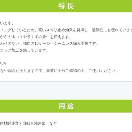
特 長
ています。
ティングしているため、高いスベリ止め効果を発揮し、通気性にも優れていま
袋からのホコリや糸くずの発生を抑えます。
合わせのない、独自の13ゲージ・シームレス編み手袋です。
ーロック加工を施しています。
 /A
たない場合がありますので、事前に十分ご確認の上、ご使用ください。
用 途
・建材関連業 / 自動車関連業 など