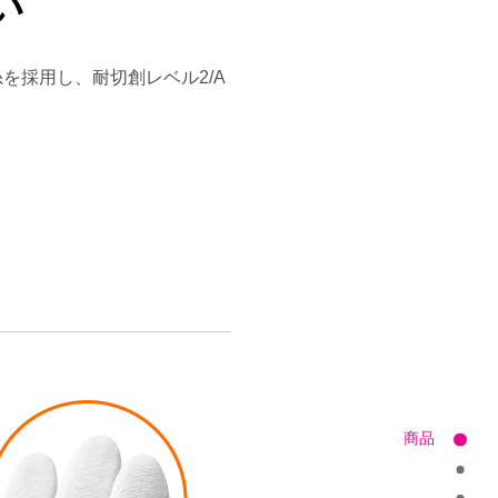
い
を採用し、耐切創レベル2/A
商品