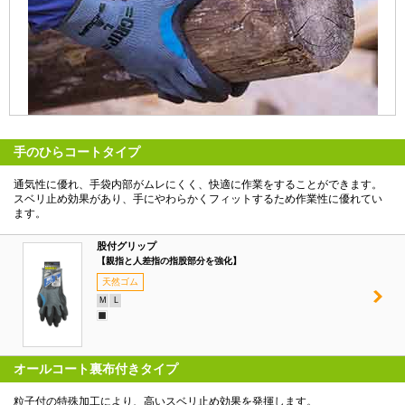
手のひらコートタイプ
通気性に優れ、手袋内部がムレにくく、快適に作業をすることができます。
スベリ止め効果があり、手にやわらかくフィットするため作業性に優れてい
ます。
股付グリップ
【親指と人差指の指股部分を強化】
天然ゴム
M
L
オールコート裏布付きタイプ
粒子付の特殊加工により、高いスベリ止め効果を発揮します。