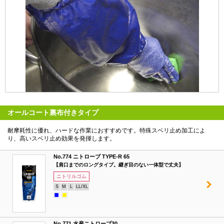
オールコート裏布付きタイプ
耐摩耗性に優れ、ハードな作業におすすめです。特殊スベリ止め加工によ
り、高いスベリ止め効果を発揮します。
No.774 ニトローブ TYPE-R 65
【肩口までのロングタイプ。継ぎ目のない一体型で丈夫】
ニトリルゴム
S
M
L
LL/XL
No.771 水産ニトローブ30