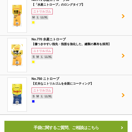
【「水産ニトローブ」のロングタイプ】
ニトリルゴム
M
L
LL/XL
No.770 水産ニトローブ
【傷つきやすい指先・指股を強化した、縫製の裏布を採用】
ニトリルゴム
S
M
L
LL/XL
No.750 ニトローブ
【丈夫なニトリルゴムを全面にコーティング】
ニトリルゴム
S
M
L
LL/XL
手袋に関するご質問、ご相談はこちら